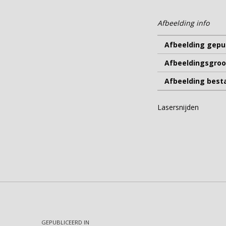
Afbeelding info
Afbeelding gepub
Afbeeldingsgroo
Afbeelding bes
Lasersnijden
Teruggaan naar de hoofdnavigatie
Bericht navigatie
GEPUBLICEERD IN